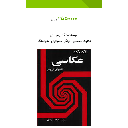
۴۵۵۰۰۰۰
ریال
نویسنده: آندریاس فی
تکنیک عکاسی . نینگر . کسرائیان . شباهنگ