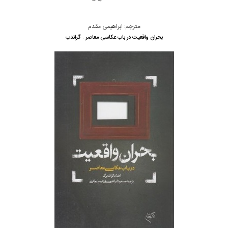
مترجم: ابراهیمی مقدم
بحران واقعیت در باب عکاسی معاصر . گراندب