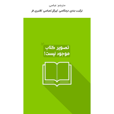
مترجم: عباسی
ترکیب بندی درعکاسی /پرکل/عباسی /قنبری فر